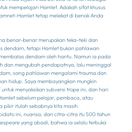
untuk mempelajari
Hamlet
. Adakah sifat khusus
amnet-Hamlet tetap melekat di benak Anda
a benar-benar merupakan teka-teki dan
las dendam, tetapi
Hamlet
bukan pahlawan
uk membalas dendam oleh hantu. Namun ia pada
yah dan mengubah pendapatnya, lalu meninggal
 dendam, sang pahlawan mengalami trauma dan
rtahan hidup. Saya membayangkan mungkin
ntuk menyaksikan subversi trope ini, dan hari
Hamlet
sebelum pelajar, pembaca, atau
 pikir itulah sebabnya kita masih
to ini, nuansa, dan citra-citra itu 500 tahun
speare yang abadi, bahwa ia selalu terbuka