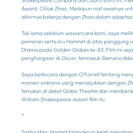
Shakespeare Company dan, baru-baru ini, me
Award, Chloé Zhao. Meskipun niat awalnya untu
akhirnya bekerja dengan Zhao dalam adaptas
Tak lama sebelum wawancara kami, saya meli
pemeran serta kru
Hamnet
di atas panggung u
Drama pada Golden Globes ke-83. Film ini seja
penghargaan di Oscar, termasuk Skenario Adap
Saya berbicara dengan O’Farrell tentang me
momen sinkronis yang menakjubkan dengan Zh
temukan di dekat Globe Theatre dan memberi
William Shakespeare dalam film itu.
*
Sasha Han:
Hamlet
tampaknya telah menghantu