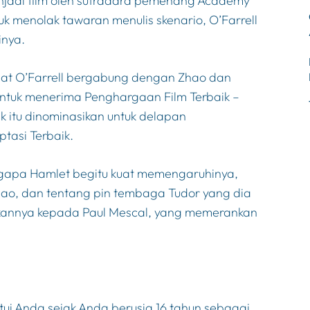
njadi film oleh sutradara pemenang Academy
k menolak tawaran menulis skenario, O’Farrell
inya.
hat O’Farrell bergabung dengan Zhao dan
ntuk menerima Penghargaan Film Terbaik –
k itu dinominasikan untuk delapan
tasi Terbaik.
ngapa
Hamlet
begitu kuat memengaruhinya,
ao, dan tentang pin tembaga Tudor yang dia
kannya kepada Paul Mescal, yang memerankan
i Anda sejak Anda berusia 16 tahun sebagai