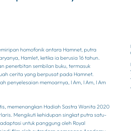
kemiripan homofonik antara Hamnet, putra
aryanya,
Hamlet
, ketika ia berusia 16 tahun.
an penerbitan sembilan buku, termasuk
uah cerita yang berpusat pada Hamnet.
telah penyelesaian memoarnya,
I Am, I Am, I Am
itis, memenangkan Hadiah Sastra Wanita 2020
aris. Mengikuti kehidupan singkat putra satu-
diadaptasi untuk panggung oleh Royal