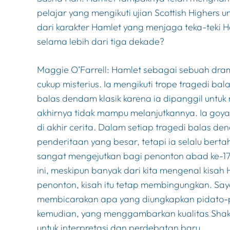
pelajar yang mengikuti ujian Scottish Highers 
dari karakter
Hamlet
yang menjaga teka-teki H
selama lebih dari tiga dekade?
Maggie O’Farrell:
Hamlet
sebagai sebuah dram
cukup misterius. Ia mengikuti trope tragedi ba
balas dendam klasik karena ia dipanggil unt
akhirnya tidak mampu melanjutkannya. Ia go
di akhir cerita. Dalam setiap tragedi balas
penderitaan yang besar, tetapi ia selalu be
sangat mengejutkan bagi penonton abad ke-17 u
ini, meskipun banyak dari kita mengenal kisah
penonton, kisah itu tetap membingungkan. Saya
membicarakan apa yang diungkapkan pidato-pida
kemudian, yang menggambarkan kualitas Shake
untuk interpretasi dan perdebatan baru.