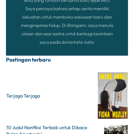
setia yang tumbuh bersama buku sejak kecil.
Saya percaya bahwa setiap cerita memiliki
kekuatan untuk membuka wawasan baru dan
menginspirasi hidup. Di Shinigami, saya menulis
ulasan dan esai sastra untuk berbagi kecintaan
saya pada dunia kata-kata.
Postingan terbaru
Terjaga Terjaga
10 Judul Nonfiksi Terbaik untuk Dibaca