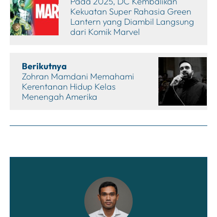
Pada 2025, DC Kembalikan
Kekuatan Super Rahasia Green
Lantern yang Diambil Langsung
dari Komik Marvel
Berikutnya
Zohran Mamdani Memahami
Kerentanan Hidup Kelas
Menengah Amerika