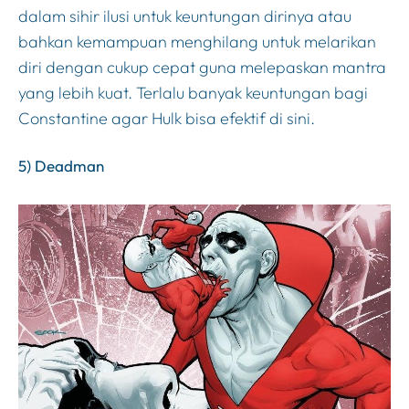
dalam sihir ilusi untuk keuntungan dirinya atau
bahkan kemampuan menghilang untuk melarikan
diri dengan cukup cepat guna melepaskan mantra
yang lebih kuat. Terlalu banyak keuntungan bagi
Constantine agar Hulk bisa efektif di sini.
5) Deadman