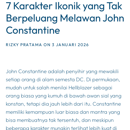
7 Karakter Ikonik yang Tak
Berpeluang Melawan John
Constantine
RIZKY PRATAMA ON 3 JANUARI 2026
John Constantine adalah penyihir yang mewakili
setiap orang di alam semesta DC. Di permukaan,
mudah untuk salah menilai Hellblazer sebagai
orang biasa yang kumuh di bawah awan sial yang
konstan, tetapi dia jauh lebih dari itu. Constantine
memiliki kemampuan luar biasa dan mantra yang
bisa membuatnya tak tersentuh, dan meskipun
beberapa karakter mungkin terlihat lebih kuat di