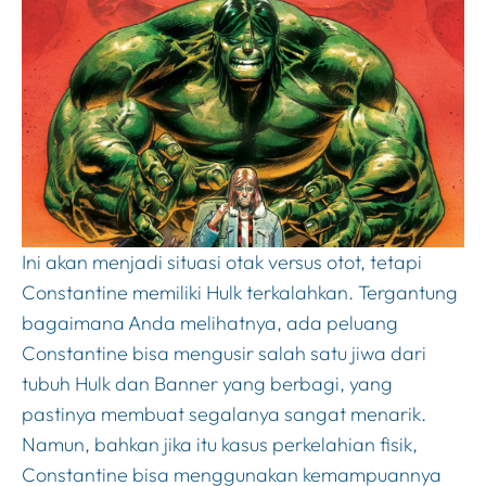
Ini akan menjadi situasi otak versus otot, tetapi
Constantine memiliki Hulk terkalahkan. Tergantung
bagaimana Anda melihatnya, ada peluang
Constantine bisa mengusir salah satu jiwa dari
tubuh Hulk dan Banner yang berbagi, yang
pastinya membuat segalanya sangat menarik.
Namun, bahkan jika itu kasus perkelahian fisik,
Constantine bisa menggunakan kemampuannya