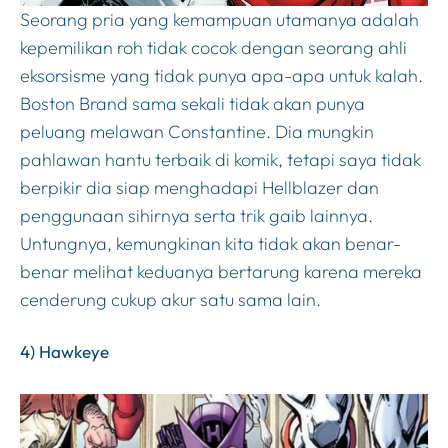
Seorang pria yang kemampuan utamanya adalah
kepemilikan roh tidak cocok dengan seorang ahli
eksorsisme yang tidak punya apa-apa untuk kalah.
Boston Brand sama sekali tidak akan punya
peluang melawan Constantine. Dia mungkin
pahlawan hantu terbaik di komik, tetapi saya tidak
berpikir dia siap menghadapi Hellblazer dan
penggunaan sihirnya serta trik gaib lainnya.
Untungnya, kemungkinan kita tidak akan benar-
benar melihat keduanya bertarung karena mereka
cenderung cukup akur satu sama lain.
4) Hawkeye