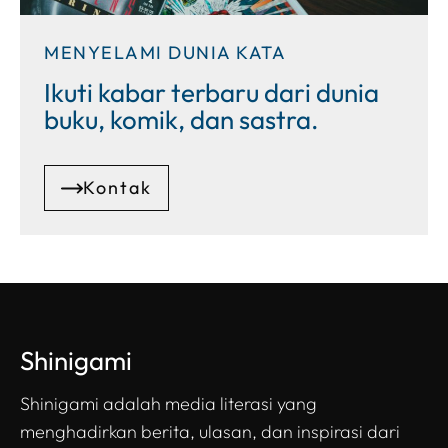
MENYELAMI DUNIA KATA
Ikuti kabar terbaru dari dunia
buku, komik, dan sastra.
Kontak
Shinigami
Shinigami adalah media literasi yang
menghadirkan berita, ulasan, dan inspirasi dari